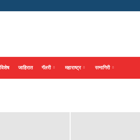
 विशेष
जाहिरात
गॅलरी
महाराष्ट्र
रत्नागिरी