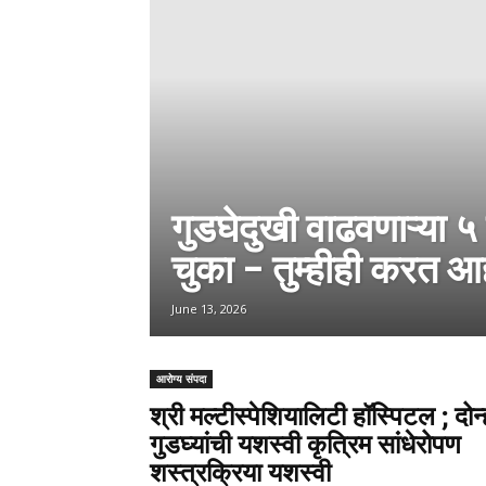
गुडघेदुखी वाढवणाऱ्या ५
चुका – तुम्हीही करत 
June 13, 2026
आरोग्य संपदा
श्री मल्टीस्पेशियालिटी हॉस्पिटल ; दोन्
गुडघ्यांची यशस्वी कृत्रिम सांधेरोपण
शस्त्रक्रिया यशस्वी