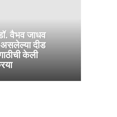
 डॉ. वैभव जाधव
ा असलेल्या दीड
गाठीची केली
रिया