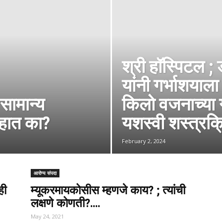
श्री हॉस्पिटल ;
यांनी गर्भाशयाल
 सामान्य
किलो वजनाच्या 
आहात का?
यशस्वी शस्त्रक्
February 2, 2024
आरोग्य संपदा
ही
म्यूकरमायकोसीस म्हणजे काय? ; त्यांची
लक्षणे कोणती?….
May 24, 2021