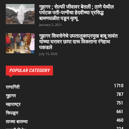
गुहागर ; सेल्फी जीवावर बेतली ; ठाणे येथील
पर्यटक पती-पत्नीचा हेदवीच्या प्रसिद्ध
बामणघळीत पडून मृत्यू
January 2, 2021
गुहागर शिवसेनेचे उपतालुकाप्रमुख बाबू सावंत
यांच्या घरावर छापा दारू विकताना रंगेहाथ
पकडले
July 15, 2020
POPULAR CATEGORY
1710
रत्नागिरी
787
गुहागर
751
महाराष्ट्र
661
चिपळूण
460
ताज्या बातम्या
224