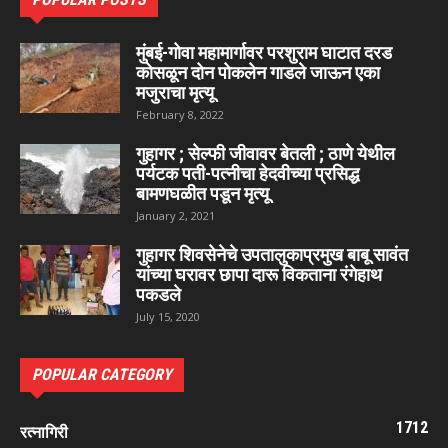
मुंबई-गोवा महामार्गावर परशुराम घाटात दरड
कोसळून दोन पोकलेन गाडले जाऊन एका
मजुराचा मृत्यू
February 8, 2022
गुहागर ; सेल्फी जीवावर बेतली ; ठाणे येथील
पर्यटक पती-पत्नीचा हेदवीच्या प्रसिद्ध
बामणघळीत पडून मृत्यू
January 2, 2021
गुहागर शिवसेनेचे उपतालुकाप्रमुख बाबू सावंत
यांच्या घरावर छापा दारू विकताना रंगेहाथ
पकडले
July 15, 2020
POPULAR CATEGORY
1712
रत्नागिरी