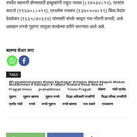
स्पर्धेत सहभागी होण्यासाठी इच्छुकांनी राहूल जाधव (८९७५३४८१२), प्रशांत
साटले (९९६७०८८५१९), प्रथमेश रायकर (९३७०५०७८९९) किंवा वेदांत
देवळेकर (९६६५८७०६९४) यांच्याशी संपर्क साधून नाव नोंदणी करावी, असे
आवाहन मनसे गुहागर तालुका शाखेच्या वतीने करण्यात आले आहे.
बातम्या शेअर करा
TAGS
#Pragatitimesnews #news #guhagar #chiplun #khed #dapoli #kokan
#kokannews # Ratnagiri # rajapur #satara #vaai #karad
Pragati times
prahatitimes
Times Pragati
कोकण
गांधी प्रमोद
गुहागर
गुहागर बातम्या
गुहागर मनसे
जिल्हा अधिकारी रत्नागिरी
जिल्हा परिषद रत्नागिरी
प्रमोद गांधी
मनसे
मनसे गुहागर
मनसे बातम्या
राज ठाकरे
राजकारण