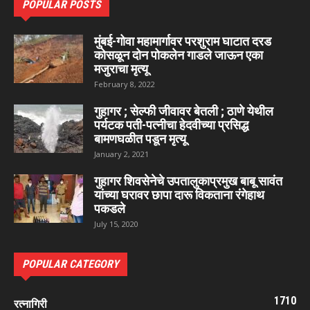
POPULAR POSTS
मुंबई-गोवा महामार्गावर परशुराम घाटात दरड
कोसळून दोन पोकलेन गाडले जाऊन एका
मजुराचा मृत्यू
February 8, 2022
गुहागर ; सेल्फी जीवावर बेतली ; ठाणे येथील
पर्यटक पती-पत्नीचा हेदवीच्या प्रसिद्ध
बामणघळीत पडून मृत्यू
January 2, 2021
गुहागर शिवसेनेचे उपतालुकाप्रमुख बाबू सावंत
यांच्या घरावर छापा दारू विकताना रंगेहाथ
पकडले
July 15, 2020
POPULAR CATEGORY
1710
रत्नागिरी