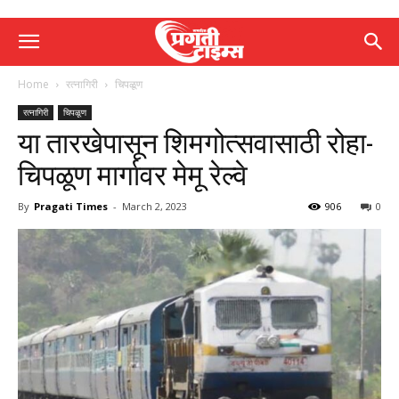
Home
रत्नागिरी
चिपळूण
रत्नागिरी
चिपळूण
या तारखेपासून शिमगोत्सवासाठी रोहा-
चिपळूण मार्गावर मेमू रेल्वे
By
Pragati Times
-
March 2, 2023
906
0