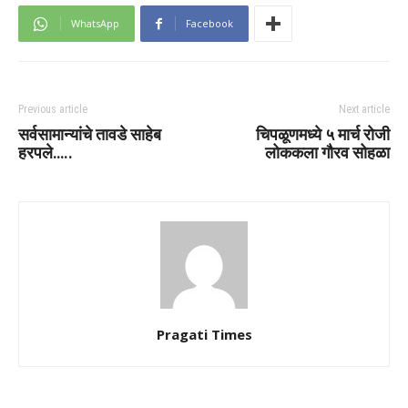
WhatsApp
Facebook
Previous article
Next article
सर्वसामान्यांचे तावडे साहेब
चिपळूणमध्ये ५ मार्च रोजी
हरपले…..
लोककला गौरव सोहळा
Pragati Times