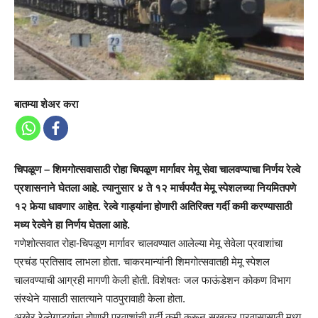
बातम्या शेअर करा
चिपळूण – शिमगोत्सवासाठी रोहा चिपळूण मार्गावर मेमू सेवा चालवण्याचा निर्णय रेल्वे
प्रशासनाने घेतला आहे. त्यानुसार ४ ते १२ मार्चपर्यंत मेमू स्पेशलच्या नियमितपणे
१२ फेर्‍या धावणार आहेत. रेल्वे गाड्यांना होणारी अतिरिक्त गर्दी कमी करण्यासाठी
मध्य रेल्वेने हा निर्णय घेतला आहे.
गणेशोत्सवात रोहा-चिपळूण मार्गावर चालवण्यात आलेल्या मेमू सेवेला प्रवाशांचा
प्रचंड प्रतिसाद लाभला होता. चाकरमान्यांनी शिमगोत्सवातही मेमू स्पेशल
चालवण्याची आग्रही मागणी केली होती. विशेषतः जल फाऊंडेशन कोकण विभाग
संस्थेने यासाठी सातत्याने पाठपुरावाही केला होता.
अखेर रेल्वेगाड्यांना होणारी प्रवाशांची गर्दी कमी करून सुखकर प्रवासासाठी मध्य