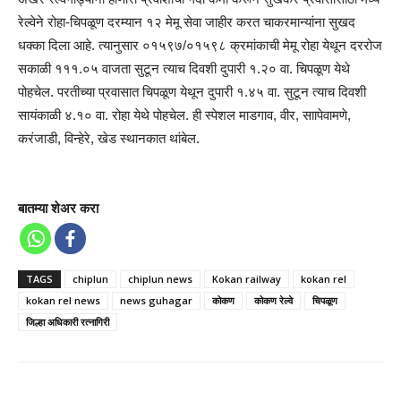
रेल्वेने रोहा-चिपळूण दरम्यान १२ मेमू सेवा जाहीर करत चाकरमान्यांना सुखद
धक्का दिला आहे. त्यानुसार ०१५९७/०१५९८ क्रमांकाची मेमू रोहा येथून दररोज
सकाळी १११.०५ वाजता सुटून त्याच दिवशी दुपारी १.२० वा. चिपळूण येथे
पोहचेल. परतीच्या प्रवासात चिपळूण येथून दुपारी १.४५ वा. सुटून त्याच दिवशी
सायंकाळी ४.१० वा. रोहा येथे पोहचेल. ही स्पेशल माडगाव, वीर, साापेवामणे,
करंजाडी, विन्हेरे, खेड स्थानकात थांबेल.
बातम्या शेअर करा
TAGS
chiplun
chiplun news
Kokan railway
kokan rel
kokan rel news
news guhagar
कोकण
कोकण रेल्वे
चिपळूण
जिल्हा अधिकारी रत्नागिरी