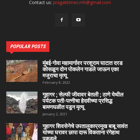
Contact us:
pragatitimes.mh@gmail.com
POPULAR POSTS
मुंबई-गोवा महामार्गावर परशुराम घाटात दरड
कोसळून दोन पोकलेन गाडले जाऊन एका
मजुराचा मृत्यू
February 8, 2022
गुहागर ; सेल्फी जीवावर बेतली ; ठाणे येथील
पर्यटक पती-पत्नीचा हेदवीच्या प्रसिद्ध
बामणघळीत पडून मृत्यू
January 2, 2021
गुहागर शिवसेनेचे उपतालुकाप्रमुख बाबू सावंत
यांच्या घरावर छापा दारू विकताना रंगेहाथ
पकडले