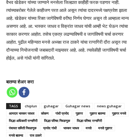
वैभव खेडेकर यांच्या जाण्याने मनसेला जिल्ह्यात काहीही फरक पडणार नाही.
त्यांच्याबरोबर गेलेले काहीजण परत आले असून त्यांचा दादरमध्ये पक्षप्रवेश झाला
आहे. खेडेकर यांच्या रिक्त जागेविषयी वरीष्ठ निर्णय घेणार असून तो आम्हाला मान्य
असणार आहे. आ. भास्कर जाधव व विक्रांत जाधव यांची आम्ही भेट घेऊन त्यांचा
सत्कार करणार आहोत. तसेच एकत्र लढण्याविषयी व जागांविषयी चर्चा करणार
आहोत. पुढील महिन्यात मनसे अध्यक्ष राज ठाकरे यांचा रत्नागिरी दौरा असून त्या
दौऱ्याच्या नियोजनाची जबाबदारी माझ्यावर आहे. आहे. त्यावेळीही जागांविषयी चर्चा
होईल, असे गांधी यांनी सांगितले.
बातम्या शेअर करा
TAGS
chiplun
guhagar
Guhagar news
news guhagar
आमदार भास्कर जाधव
कोकण
गांधी प्रमोद
गुहागर
गुहागर बातम्या
गुहागर मनसे
जिल्हा अधिकारी रत्नागिरी
जिल्हा परिषद निवडणूक
जिल्हा परिषद रत्नागिरी
पंचायत समिती निवडणूक
प्रमोद गांधी
भास्कर जाधव
मनसे
मनसे गुहागर
मनसे बातम्या
राज ठाकरे